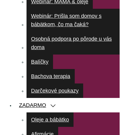
Webinár: MAMA & oleje
Webinár: Prišla som domov s
bábätkom, čo ma čaká?
Osobná podpora po pôrode u vás
doma
Balíčky
Bachova terapia
Darčekové poukazy
ZADARMO
Oleje a bábätko
Afirmácie