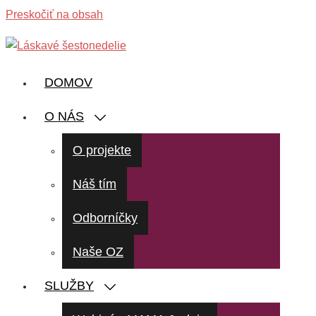
Preskočiť na obsah
DOMOV
O NÁS
O projekte
Náš tím
Odborníčky
Naše OZ
SLUŽBY