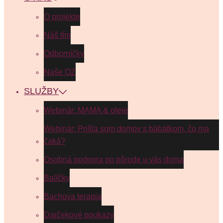
O projekte
Náš tím
Odborníčky
Naše OZ
SLUŽBY
Webinár: MAMA & oleje
Webinár: Prišla som domov s bábätkom, čo ma
čaká?
Osobná podpora po pôrode u vás doma
Balíčky
Bachova terapia
Darčekové poukazy