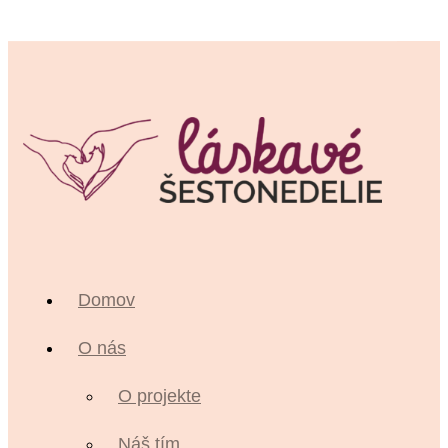
Domov
O nás
O projekte
Náš tím