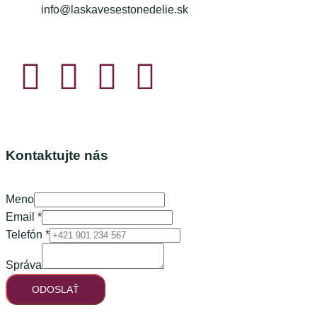
info@laskavesestonedelie.sk
Kontaktujte nás
Meno
Meno
Email
*
Telefón
Telefón
*
Správa
Správa
ODOSLAŤ