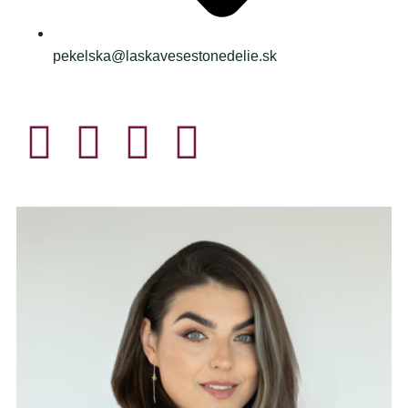
pekelska@laskavesestonedelie.sk