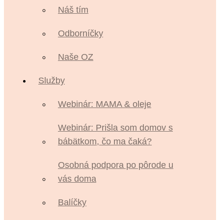
Náš tím
Odborníčky
Naše OZ
Služby
Webinár: MAMA & oleje
Webinár: Prišla som domov s
bábätkom, čo ma čaká?
Osobná podpora po pôrode u
vás doma
Balíčky