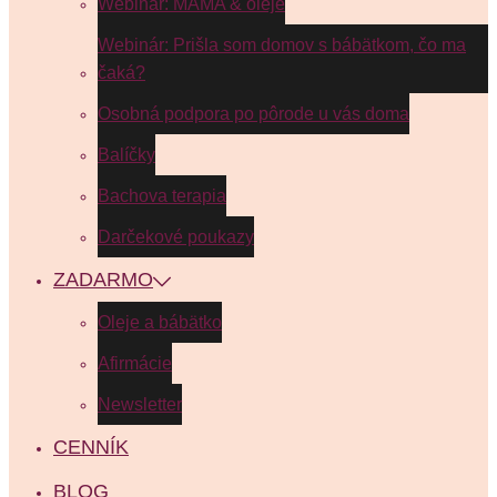
Webinár: MAMA & oleje
Webinár: Prišla som domov s bábätkom, čo ma
čaká?
Osobná podpora po pôrode u vás doma
Balíčky
Bachova terapia
Darčekové poukazy
ZADARMO
Oleje a bábätko
Afirmácie
Newsletter
CENNÍK
BLOG