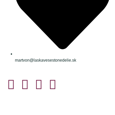
martvon@laskavesestonedelie.sk