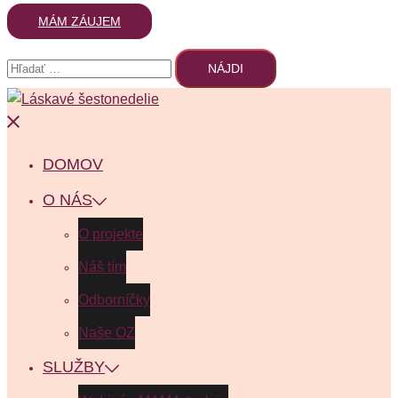
MÁM ZÁUJEM
DOMOV
O NÁS
O projekte
Náš tím
Odborníčky
Naše OZ
SLUŽBY