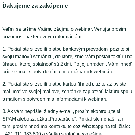
Ďakujeme za zakúpenie
Veľmi sa tešíme Vášmu záujmu o webinár. Venujte prosím
pozornosť nasledovným informáciám.
1. Pokiaľ ste si zvolili platbu bankovým prevodom, pozrite si
svoju mailovú schránku, do ktorej sme Vám poslali faktúru na
úhradu, ktorej splatnosť sú 2 dni. Po jej uhradení, Vám ihneď
príde e-mail s potvrdením a informáciami k webináru.
2. Pokiaľ ste si zvolili platbu kartou (ihneď), už teraz by ste
mali mať vo svojej mailovej schránke zaplatenú faktúru spolu
s mailom s potvrdením a informáciami k webináru.
3. Ak vám neprišiel žiadny e-mail, prosím skontrolujte si
SPAM alebo záložku „Propagácie“. Pokiaľ ste nenašli ani
tam, prosím hneď ma kontaktujte cez Whatsapp na tel. čísle:
+421 911 983 800 a všetko spoločne vyriešime.