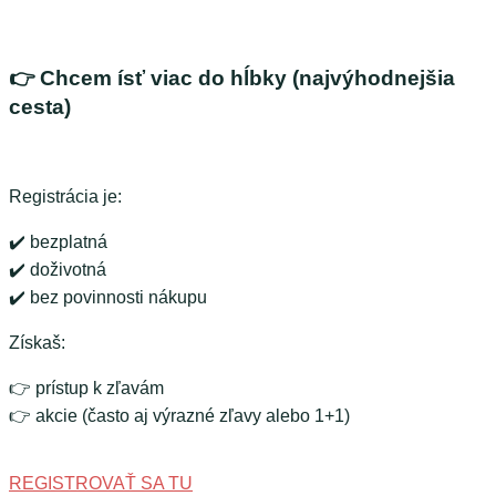
👉 Chcem ísť viac do hĺbky (najvýhodnejšia
cesta)
Registrácia je:
✔️ bezplatná
✔️ doživotná
✔️ bez povinnosti nákupu
Získaš:
👉 prístup k zľavám
👉 akcie (často aj výrazné zľavy alebo 1+1)
REGISTROVAŤ SA TU