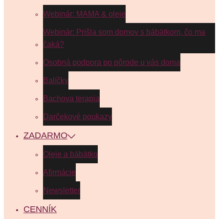
Webinár: MAMA & oleje
Webinár: Prišla som domov s bábätkom, čo ma
čaká?
Osobná podpora po pôrode u vás doma
Balíčky
Bachova terapia
Darčekové poukazy
ZADARMO
Oleje a bábätko
Afirmácie
Newsletter
CENNÍK