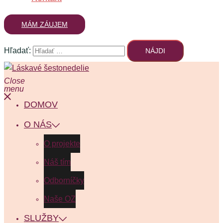
MÁM ZÁUJEM
Hľadať:
Close
menu
DOMOV
O NÁS
O projekte
Náš tím
Odborníčky
Naše OZ
SLUŽBY