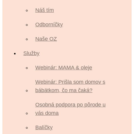
Náš tím
Odborníčky
Naše OZ
Služby
Webinár: MAMA & oleje
Webinár: Prišla som domov s
bábätkom, čo ma čaká?
Osobná podpora po pôrode u
vás doma
Balíčky