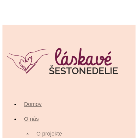
Domov
O nás
O projekte