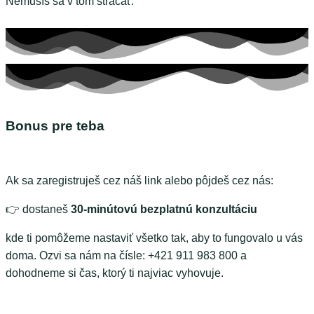
Nemusíš sa v tom strácať.
Bonus pre teba
Ak sa zaregistruješ cez náš link alebo pôjdeš cez nás:
👉 dostaneš
30-minútovú bezplatnú konzultáciu
kde ti pomôžeme nastaviť všetko tak, aby to fungovalo u vás
doma. Ozvi sa nám na čísle: +421 911 983 800 a
dohodneme si čas, ktorý ti najviac vyhovuje.