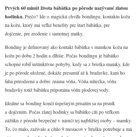
Prvých 60 minút života bábätka po pôrode nazývané zlatou
hodinku.
Prečo? Ide o magickú chvíľu bondingu, kontaktu koža
na kožu, ktorý má veľké benefity pre štart bábätka, pre
dojčenie, pre zrodenie i samotnej matky.
Bonding je definovaný ako kontakt bábätka s mamkou koža na
kožu po dobu 2 hodín a dlhšie. Počas bondingu je bábätko
schopné robiť inštinktívne pohyby, kedy sa z bruška mamky, kde
je po pôrode uložené, dokáže presunúť až k bradavke, kam ho
ťahá prirodzená a dobre známa vôňa. Vôňa mliečka, vôňa
bradavky totiž bábätku pripomína vôňu plodovej vody.
Ideálne sa bonding končí úspešným prisatím sa na prsník
a dojčením. Počas zlatej hodinky sa bábätko cíti po veľkom
zážitku z pôrodu bezpečné v náručí tej najbližšej osoby – mamky.
To, čo malo, zažívalo a cítilo 9 mesiacov v brušku potrebuje a má