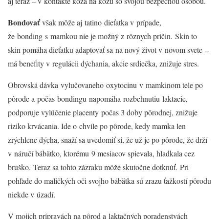
aj teraz – v kontakte koža na kožu so svojou bezpečnou osobou.
Bondovať
však môže aj tatino dieťatka v prípade,
že bonding s mamkou nie je možný z rôznych príčin. Skin to
skin pomáha dieťatku adaptovať sa na nový život v novom svete –
má benefity v regulácii dýchania, akcie srdiečka, znižuje stres.
Obrovská dávka vylučovaneho oxytocinu v mamkinom tele po
pôrode a počas bondingu napomáha rozbehnutiu laktacie,
podporuje vylúčenie placenty počas 3 doby pôrodnej, znižuje
riziko krvácania. Ide o chvíle po pôrode, kedy mamka len
zrýchlene dýcha, snaží sa uvedomiť si, že už je po pôrode, že drží
v náručí bábätko, ktorému 9 mesiacov spievala, hladkala cez
bruško. Teraz sa tohto zázraku môže skutočne dotknúť. Pri
pohľade do maličkých oči svojho bábätka sú zrazu ťažkostí pôrodu
niekde v úzadí.
V mojich prípravách na pôrod a laktačných poradenstvách