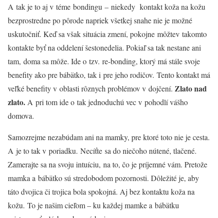
A tak je to aj v téme bondingu – niekedy kontakt koža na kožu
bezprostredne po pôrode napriek všetkej snahe nie je možné
uskutočniť. Keď sa však situácia zmení, pokojne môžtev takomto
kontakte byť na oddelení šestonedelia. Pokiaľ sa tak nestane ani
tam, doma sa môže. Ide o tzv. re-bonding, ktorý má stále svoje
benefity ako pre bábätko, tak i pre jeho rodičov. Tento kontakt má
Zlato nad
veľké benefity v oblasti rôznych problémov v dojčení.
zlato.
A pri tom ide o tak jednoduchú vec v pohodlí vášho
domova.
Samozrejme nezabúdam ani na mamky, pre ktoré toto nie je cesta.
A je to tak v poriadku. Necíťte sa do niečoho nútené, tlačené.
Zamerajte sa na svoju intuíciu, na to, čo je príjemné vám. Pretože
mamka a bábätko sú stredobodom pozornosti. Dôležité je, aby
táto dvojica či trojica bola spokojná. Aj bez kontaktu koža na
kožu. To je našim cieľom – ku každej mamke a bábätku