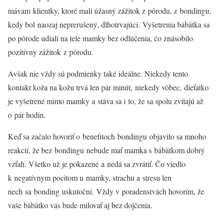
mávam klientky, ktoré mali úžasný zážitok z pôrodu, z bondingu,
kedy bol naozaj neprerušený, dlhotrvajúci. Vyšetrenia bábätka sa
po pôrode udiali na tele mamky bez odlúčenia, čo znásobilo
pozitívny zážitok z pôrodu.
Avšak nie vždy sú podmienky také ideálne. Niekedy tento
kontakt koža na kožu trvá len pár minút, niekedy vôbec, dieťatko
je vyšetrené mimo mamky a stáva sa i to, že sa spolu zvítajú až
o pár hodín.
Keď sa začalo hovoriť o benefitoch bondingu objavilo sa mnoho
reakcií, že bez bondingu nebude mať mamka s bábätkom dobrý
vzťah. Všetko už je pokazené a nedá sa zvrátiť. Čo viedlo
k negatívnym pocitom u mamky, strachu a stresu len
nech sa bonding uskutoční. Vždy v poradenstvách hovorím, že
vaše bábätko vás bude milovať aj bez dojčenia.