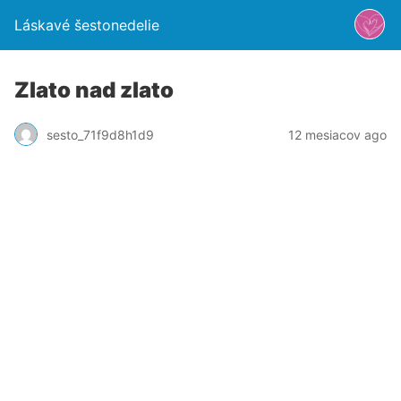
Láskavé šestonedelie
Zlato nad zlato
sesto_71f9d8h1d9
12 mesiacov ago